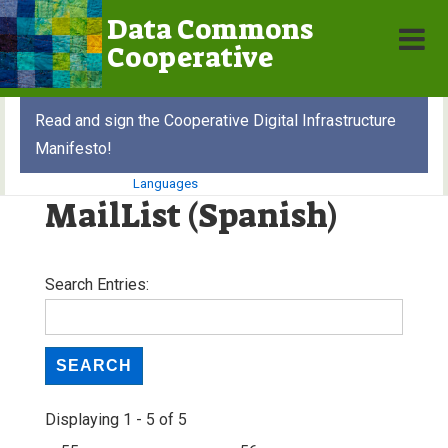
↓
Data Commons
Skip
Cooperative
MEN
to
Main
Main
Read and sign the Cooperative Digital Infrastructure
Content
Navigation
Manifesto!
Languages
MailList (Spanish)
Search Entries:
Displaying 1 - 5 of 5