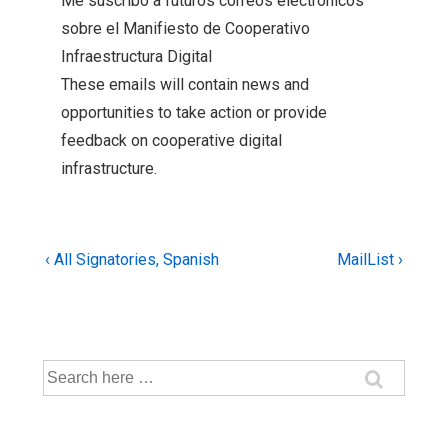
Me suscribo a futuros correos electrónicos
sobre el Manifiesto de Cooperativo
Infraestructura Digital
These emails will contain news and
opportunities to take action or provide
feedback on cooperative digital
infrastructure.
Post
Previous
Next
‹ All Signatories, Spanish
MailList ›
Post
Post
navigation
is
is
Search
for: